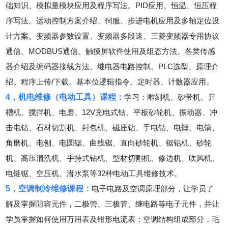
础知识、模拟量模块应用及程序写法。PID应用、恒温、恒压程
序写法。运动控制方案介绍、伺服、步进电机应用及多轴定位设
计方案。变频器参数设置、变频器多段速、三菱变频器专用协议
通信、MODBUS通信。触摸屏软件使用及组态方法。各类传感
器介绍及编码器接线方法。继电器电路控制。PLC选型、原理介
绍。程序上传/下载。基本位逻辑指令。定时器、计数器应用。
4，机电维修（电动工具）课程：
学习：雕刻机、砂带机、开
槽机、搅拌机、电磨、12V充电式钻、平板砂轮机、振动器、冲
击电钻、石材切割机、封包机、磁座钻、手电钻、电锤、电镐、
角磨机、电刨、电圆锯、曲线锯、直向砂轮机、锯铝机、砂轮
机、高压清洗机、手持式钻机、型材切割机、修边机、吹风机、
电链锯、空压机、潜水泵等32种电动工具维修技术。
5，空调制冷维修课程：
电子电路及空调原理部分，让学员了
解及掌握阻容元件，二极管、三极管、继电路等电子元件，并让
学员掌握如何使用万用表及钳形电流表；空调结构组成部分，毛