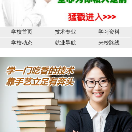
学校首页
技术专业
学习资料
学校动态
就业导航
来校路线
中
山
市,
固
原
市,
湖
银
南
川
阳