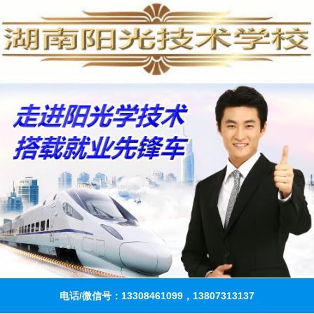
电话/微信号：13308461099，13807313137