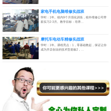
班】
家电手机电脑维修实战班
2026年8月7号_天津_江同学（180****6876）报名:
【水电+电工+PLC培训
学时：1年。校内9个月强化训练，校外维修公司带
班】
薪实习2-3月。教学目标：培养…
摩托车电动车精修实战班
学时：1年。课程亮点：1，零基础教起，保证让你
成为开店创业的技术型老板2，…