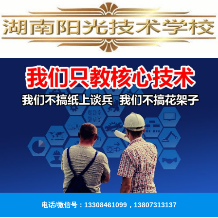
电话/微信号：13308461099，13807313137