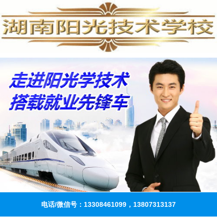
电话/微信号：13308461099，13807313137