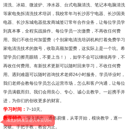
清洗、冰箱、微波炉、净水器、台式电脑清洗、笔记本电脑清洗
等家电免拆清洗技术培训，我校常年与长沙苏宁电器、长沙国美
电器、长沙东城电器批发商城签订常年合作业务，让每位学员学
到真本事，全程实战操作。每位学员一次缴费，不再收任何费
用。我们不收任何加盟费（个别家电清洗培训机构打着免费学习
家电清洗技术的旗号，收取高额加盟费，这实际上是一个坑。希
望学员们擦亮眼睛，不要上当！），如学不会可以继续再学，不
再收任何费用。有新技术更新可以随时回来学习，不收任何费
用。遇到难题可以随时咨询技术老师24小时服务。学员毕业时，
我们老师会教每位学员怎么运营市场，怎么和客户沟通，让每位
学员满载而归。我们会用良心、专心、诚心去教学。一起携手并
进，为你们的创收更多的财富。
学习时间：
7~10天。
教学特色：
深入浅出，通俗易懂，从零开始，模块教学，逐一
湖北的网友正进入本页访问
突破。手把手教，教会为止。