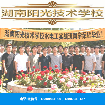
电话/微信号：13308461099，13807313137