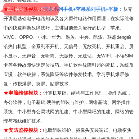
★手机维修模块：
安卓系列手机+苹果系列手机+平板：
从零
四川的网友正进入本页访问
开讲最基础电子电路知识及各大原件电路作用原理，在实际维修
中的快速判断故障技巧，主讲目前最为流行的机型，苹果、
VIVO、OPPO、小米、华为、魅族、中兴、酷派、联想deng前
沿热门机型，全系列不开机、无信号、无故死机、开机重启、屏
不显示、无声音、无听筒、无振铃、无送话、无WIFI、不读SIM
卡等各种故障快速定位技巧。手机软件故障引起的死机，系统反
应慢，软件破解，系统降级等软件修复技术。学习手机爆屏修
复：传授爆屏、换屏、贴屏技术。
★电脑维修模块：
计算机基础、结构与工作原理，操作系统，
办公软件，电子基础,硬件的组装与维护，网络基础、网络操作
系统、中小型办公局域网的组建、中小型网吧的组建、网络的管
理与布线维护技术。
★安防监控模块：
电脑组装维护、摄像头安装调试、电动变焦