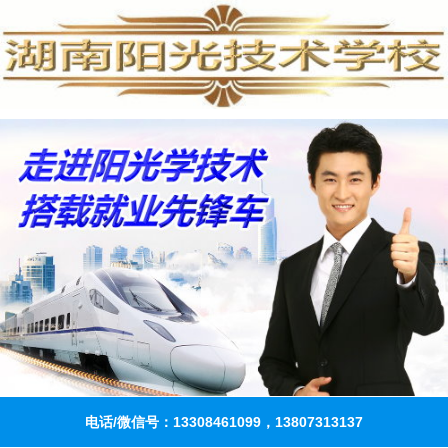
电话/微信号：13308461099，13807313137