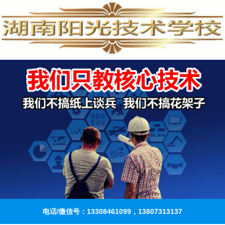
电话/微信号：13308461099，13807313137