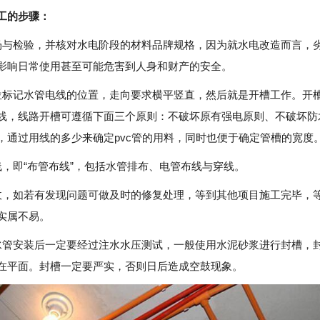
工的步骤：
场与检验，并核对水电阶段的材料品牌规格，因为就水电改造而言，
影响日常使用甚至可能危害到人身和财产的安全。
位标记水管电线的位置，走向要求横平竖直，然后就是开槽工作。开
线，线路开槽可遵循下面三个原则：不破坏原有强电原则、不破坏防
，通过用线的多少来确定pvc管的用料，同时也便于确定管槽的宽度
线，即“布管布线”，包括水管排布、电管布线与穿线。
收，如若有发现问题可做及时的修复处理，等到其他项目施工完毕，
实属不易。
水管安装后一定要经过注水水压测试，一般使用水泥砂浆进行封槽，
在平面。封槽一定要严实，否则日后造成空鼓现象。