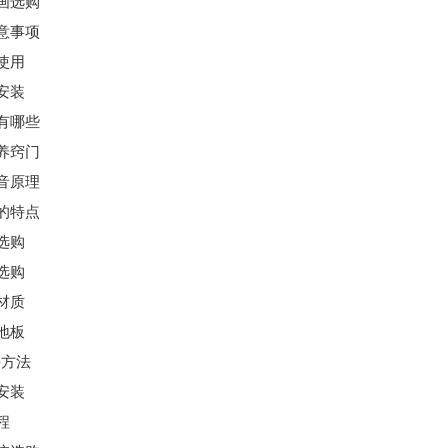
画选购
意事项
使用
安装
有哪些
养窍门
音原理
的特点
选购
选购
材质
地板
接方法
安装
程