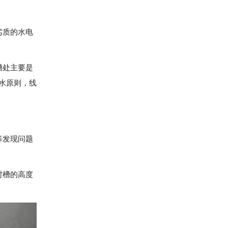
劣质的水电
槽处主要是
水原则，线
。
等发现问题
封槽的高度