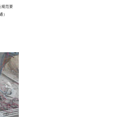
及规范要
通）