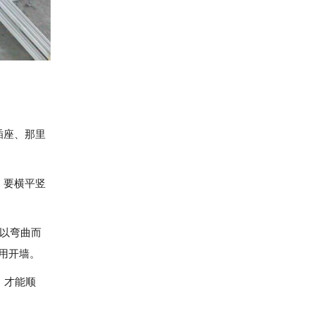
插座、那里
，要横平竖
可以弯曲而
用开墙。
，才能顺