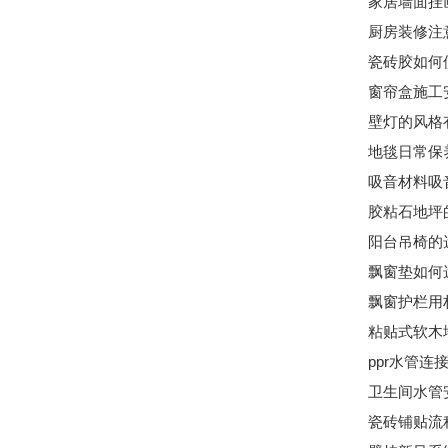
家居墙面挂
厨房装修注
瓷砖胶如何
窗帘盒施工
壁灯的风格
地毯日常保
吸音材料吸
胶粘石地坪
阳台吊椅的
飘窗垫如何
飘窗护栏用
粘贴式软木
ppr水管连
卫生间水管
瓷砖铺贴流