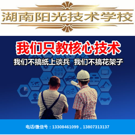
电话/微信号：13308461099，13807313137